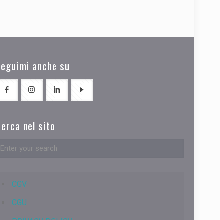
Seguimi anche su
erca nel sito
CGV
CGU