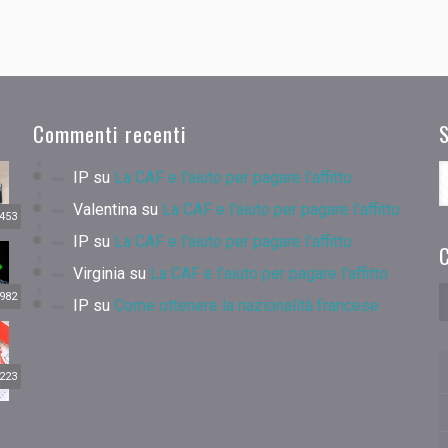
Commenti recenti
IP
su
La CAF e l’aiuto per pagare l’affitto
Valentina
su
La CAF e l’aiuto per pagare l’affitto
453
IP
su
La CAF e l’aiuto per pagare l’affitto
C
Virginia
su
La CAF e l’aiuto per pagare l’affitto
982
IP
su
Come ottenere la nazionalità francese
223